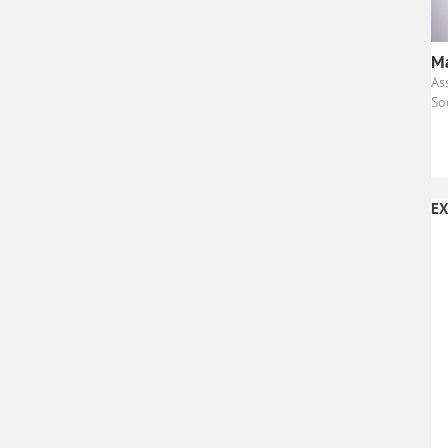
Ma
As
So
EX