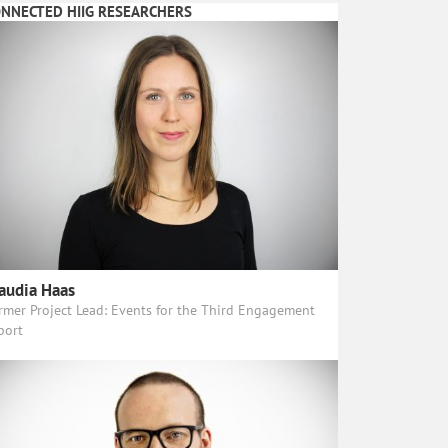
NNECTED HIIG RESEARCHERS
audia Haas
rmer Project Lead: Events for the Third Engagement
port