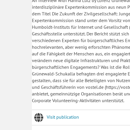
An Interview with Hanna Lutz by Lorenz Grünewa
interdisziplinäre Expertenkommission aus neun Pr
dem Titel Die Zukunft der Zivilgesellschaft: Jung
Expertenkommission stand unter dem Vorsitz von
Humboldt-Instituts für Internet und Gesellschaft
Geschäftsstelle unterstützt. Der Bericht stützt si
verschiedenen Experten für bürgerschaftliches E
hochrelevanten, aber wenig erforschten Phänomen
auf die Fähigkeit der Menschen aus, ein engagier
verändern neue digitale Infrastrukturen und Pr
bürgerschaftlichen Engagements? Was ist die Ro
Grünewald-Schukalla befragten drei engagierte Exp
gestalten, dass sie für alle Beteiligten von Nutze
und Geschäftsführerin von vostel.de (https://vost
anbietet, gemeinnützige Organisationen berät 
Corporate Volunteering-Aktivitäten unterstützt.
Visit publication