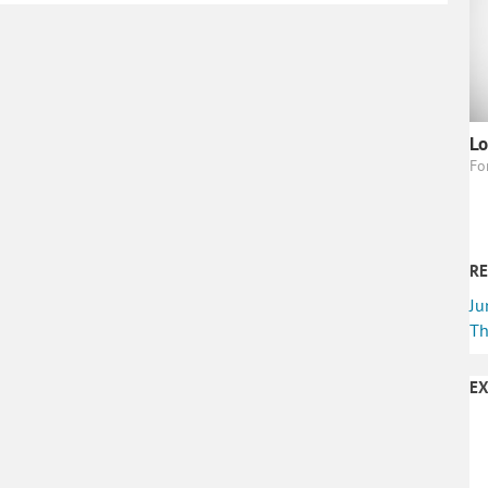
Lo
Fo
RE
Ju
Th
EX