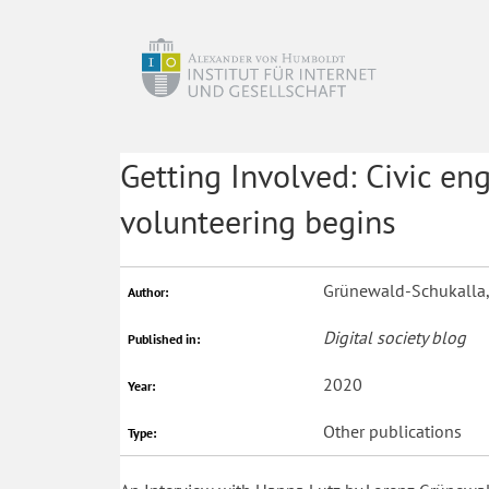
Getting Involved: Civic e
volunteering begins
Grünewald-Schukalla, 
Author:
Digital society blog
Published in:
2020
Year:
Other publications
Type: