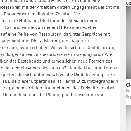
ld-Schukalla and Claudia Haas: 2018 begann eine
CO
ofessoren mit der Arbeit am dritten Engagement Bericht mit
es Engagement im digitalen Zeitalter. Die
 Jeanette Hofmann, Direktorin des Alexander von
 (HIIG), und wurde von der am HIIG angesiedelten
ch auf eine Reihe von Ressourcen, darunter Gespräche mit
ngagement und Digitalisierung, die Fragen zu
en aufgeworfen haben. Wie wirkt sich die Digitalisierung
ter Bürger zu sein, insbesondere wenn sie jung sind? Wie
aktiken das Bestehende und ermöglichen neue Formen des
lle der gemeinsamen Ressourcen? Claudia Haas und Lorenz
erten, die sich dafür einsetzen, die Digitalisierung so zu
n ist. Eine dieser Expertinnen ist Hanna Lutz, Mitbegründerin
Cl
el.de), einem sozialen Unternehmen, das Freiwilligenarbeit
Fo
und Unternehmen bei der Planung und Umsetzung von
Re