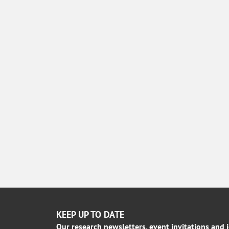
KEEP UP TO DATE
Our research newsletters, event invitations and 