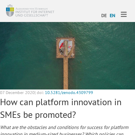
ME
DE
EN
07 December 2020| doi:
10.5281/zenodo.4309799
How can platform innovation in
SMEs be promoted?
What are the obstacles and conditions for success for platform
innovation in medium-sized businesses? Which policies can