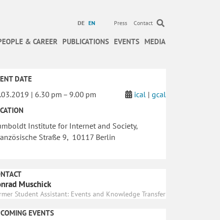
DE
EN
Press
Contact
PEOPLE & CAREER
PUBLICATIONS
EVENTS
MEDIA
ENT DATE
.03.2019 | 6.30 pm – 9.00 pm
ical
|
gcal
CATION
mboldt Institute for Internet and Society,
anzösische Straße 9, 10117 Berlin
ONTACT
nrad Muschick
rmer Student Assistant: Events and Knowledge Transfer
PCOMING EVENTS