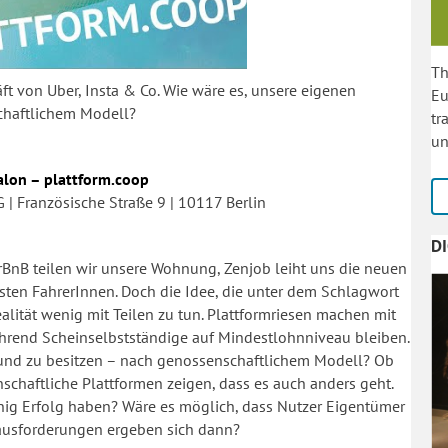
Th
ft von Uber, Insta & Co. Wie wäre es, unsere eigenen
Eu
chaftlichem Modell?
tr
un
Salon – plattform.coop
G | Französische Straße 9 | 10117 Berlin
D
irBnB teilen wir unsere Wohnung, Zenjob leiht uns die neuen
sten FahrerInnen. Doch die Idee, die unter dem Schlagwort
alität wenig mit Teilen zu tun. Plattformriesen machen mit
hrend Scheinselbstständige auf Mindestlohnniveau bleiben.
 und zu besitzen – nach genossenschaftlichem Modell? Ob
chaftliche Plattformen zeigen, dass es auch anders geht.
ig Erfolg haben? Wäre es möglich, dass Nutzer Eigentümer
rausforderungen ergeben sich dann?