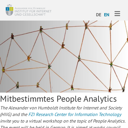
ME
DE
EN
Mitbestimmtes People Analytics
The Alexander von Humboldt Institute for Internet and Society
(HIIG) and the
FZI Research Center for Information Technology
invite you to a virtual workshop on the topic of People Analytics.
The event will be held in German. It is aimed at works council