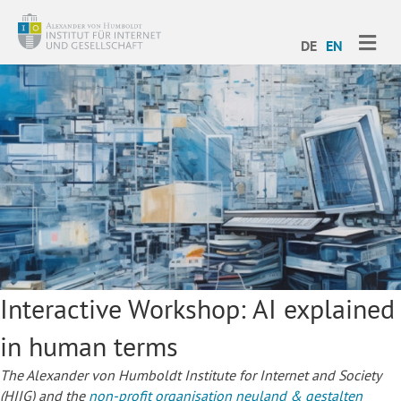
ME
DE
EN
Interactive Workshop: AI explained
in human terms
The Alexander von Humboldt Institute for Internet and Society
(HIIG) and the
non-profit organisation neuland & gestalten