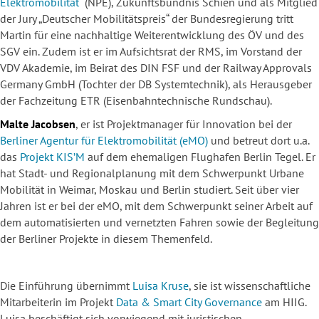
Elektromobilität
“ (NPE), Zukunftsbündnis Schien und als Mitglied
der Jury „Deutscher Mobilitätspreis“ der Bundesregierung tritt
Martin für eine nachhaltige Weiterentwicklung des ÖV und des
SGV ein. Zudem ist er im Aufsichtsrat der RMS, im Vorstand der
VDV Akademie, im Beirat des DIN FSF und der Railway Approvals
Germany GmbH (Tochter der DB Systemtechnik), als Herausgeber
der Fachzeitung ETR (Eisenbahntechnische Rundschau).
Malte Jacobsen
, er ist Projektmanager für Innovation bei der
Berliner Agentur für Elektromobilität (eMO)
und betreut dort u.a.
das
Projekt KIS’M
auf dem ehemaligen Flughafen Berlin Tegel. Er
hat Stadt- und Regionalplanung mit dem Schwerpunkt Urbane
Mobilität in Weimar, Moskau und Berlin studiert. Seit über vier
Jahren ist er bei der eMO, mit dem Schwerpunkt seiner Arbeit auf
dem automatisierten und vernetzten Fahren sowie der Begleitung
der Berliner Projekte in diesem Themenfeld.
Die Einführung übernimmt
Luisa Kruse
, sie ist wissenschaftliche
Mitarbeiterin im Projekt
Data & Smart City Governance
am HIIG.
Luisa beschäftigt sich vorwiegend mit juristischen