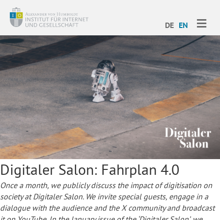
ME
DE
EN
Digitaler Salon: Fahrplan 4.0
Once a month, we publicly discuss the impact of digitisation on
society at Digitaler Salon. We invite special guests, engage in a
dialogue with the audience and the X community and broadcast
it on YouTube.
In the January issue of the ‘Digitaler Salon’, we