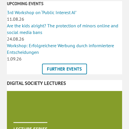
UPCOMING EVENTS
3rd Workshop on ‘Public Interest AI’
11.08.26
Are the kids alright? The protection of minors online and
social media bans
24.08.26
Workshop: Erfolgreichere Werbung durch informiertere
Entscheidungen
1.09.26
FURTHER EVENTS
DIGITAL SOCIETY LECTURES