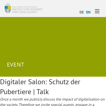
ME
DE
EN
Digitaler Salon: Schutz der
Pubertiere | Talk
Once a month we publicly discuss the impact of digitalisation on
the society. Therefore we invite special guests, engage in a