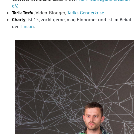
e.V.
Tarik Tesfu
, Video-Blogger,
Tariks Genderkrise
Charly
, ist 15, zockt gerne, mag Einhörner und ist im Beirat
der
Tincon
.