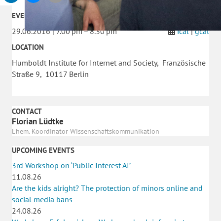
EVENT DATE
29.06.2016 | 7.00 pm – 8.30 pm
ical
|
gcal
LOCATION
Humboldt Institute for Internet and Society, Französische
Straße 9, 10117 Berlin
CONTACT
Florian Lüdtke
Ehem. Koordinator Wissenschaftskommunikation
UPCOMING EVENTS
3rd Workshop on ‘Public Interest AI’
11.08.26
Are the kids alright? The protection of minors online and
social media bans
24.08.26