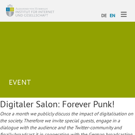
ME
DE
EN
Digitaler Salon: Forever Punk!
Once a month we publicly discuss the impact of digitalisation on
the society. Therefore we invite special guests, engage in a
dialogue with the audience and the Twitter-community and
finally broadcast it in cooperation with the German broadcasting