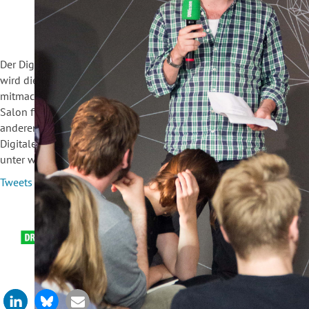
Der Digitale Salon öffnet ab 18:30 Uhr seine Türen. Ab 19:00 Uhr
wird die Sendung live auf hiig.de übertragen. Dann heißt es
mitmachen – vor Ort und per Twitter via #DigSal. Der Digitale
Salon findet jeden letzten Mittwoch im Monat unter einer
anderen Fragestellung statt. Aufzeichnungen vergangener
Digitaler Salons und mehr Informationen finden Sie
unter www.hiig.de/DigSal.
Tweets about #DigSal