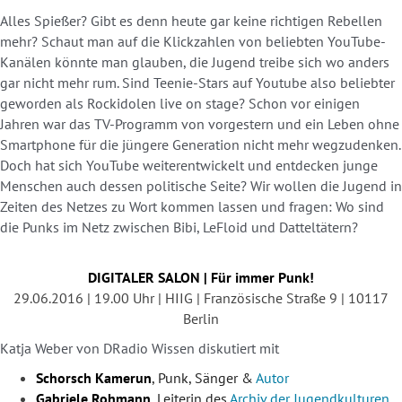
Alles Spießer? Gibt es denn heute gar keine richtigen Rebellen
mehr? Schaut man auf die Klickzahlen von beliebten YouTube-
Kanälen könnte man glauben, die Jugend treibe sich wo anders
gar nicht mehr rum. Sind Teenie-Stars auf Youtube also beliebter
geworden als Rockidolen live on stage? Schon vor einigen
Jahren war das TV-Programm von vorgestern und ein Leben ohne
Smartphone für die jüngere Generation nicht mehr wegzudenken.
Doch hat sich YouTube weiterentwickelt und entdecken junge
Menschen auch dessen politische Seite? Wir wollen die Jugend in
Zeiten des Netzes zu Wort kommen lassen und fragen: Wo sind
die Punks im Netz zwischen Bibi, LeFloid und Datteltätern?
DIGITALER SALON | Für immer Punk!
29.06.2016 | 19.00 Uhr | HIIG | Französische Straße 9 | 10117
Berlin
Katja Weber von DRadio Wissen diskutiert mit
Schorsch Kamerun
, Punk, Sänger &
Autor
Gabriele Rohmann
, Leiterin des
Archiv der Jugendkulturen