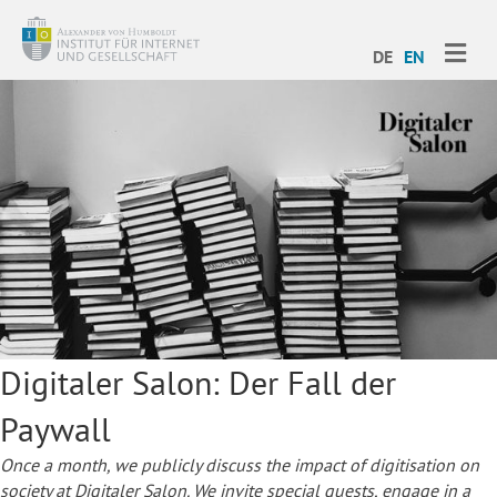
ME
DE
EN
Digitaler Salon: Der Fall der
Paywall
Once a month, we publicly discuss the impact of digitisation on
society at Digitaler Salon. We invite special guests, engage in a