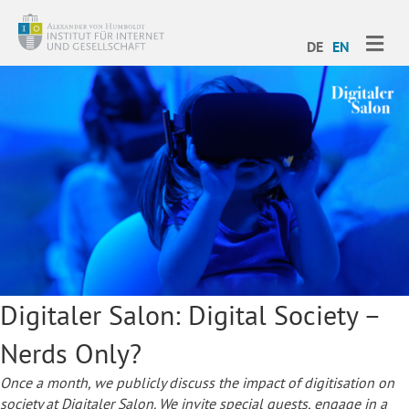
ME
DE
EN
Digitaler Salon: Digital Society –
Nerds Only?
Once a month, we publicly discuss the impact of digitisation on
society at Digitaler Salon. We invite special guests, engage in a