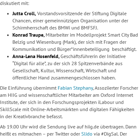
diskutiert mit:
Jutta Croll,
Vorstandsvorsitzende der Stiftung Digitale
Chancen, einer gemeinnützigen Organisation unter der
Schirmherrschaft des BMWi und BMFSFJ.
Konrad Traupe,
Mitarbeiter im Modellprojekt Smart City Bad
Belzig und Wiesenburg (Mark), der sich mit Fragen der
Kommunikation und Bürger*innenbeteiligung beschäftigt.
Anna-Lena Hosenfeld,
Geschäftsführerin der Initiative
“Digital für alle”, zu der sich 28 Spitzenverbände aus
Gesellschaft, Kultur, Wissenschaft, Wirtschaft und
öffentlicher Hand zusammengeschlossen haben.
Die Einführung übernimmt
Fabian Stephany
, Assoziierter Forscher
am HIIG und
wissenschaftlicher Mitarbeiter am Oxford Internet
Institute, der sich in den Forschungsprojekten iLabour und
SkillScale mit Online-Arbeitsmärkten und digitalen Fähigkeiten
in der Kreativbranche befasst.
Ab 19.00 Uhr wird die Sendung live auf hiig.de übertragen. Dann
heißt es mitmachen – per Twitter oder
Slido
via #DigSal. Der