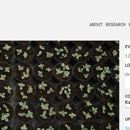
ABOUT
RESEARCH
EV
12
LO
On
C
Ka
Fo
U
3r