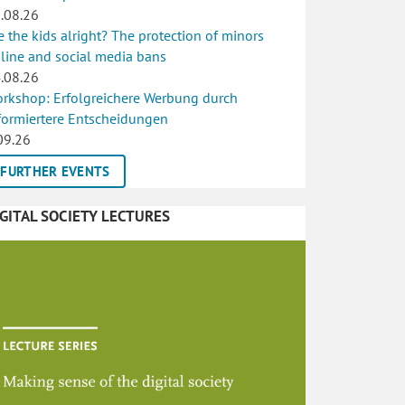
.08.26
e the kids alright? The protection of minors
line and social media bans
.08.26
rkshop: Erfolgreichere Werbung durch
formiertere Entscheidungen
09.26
FURTHER EVENTS
IGITAL SOCIETY LECTURES