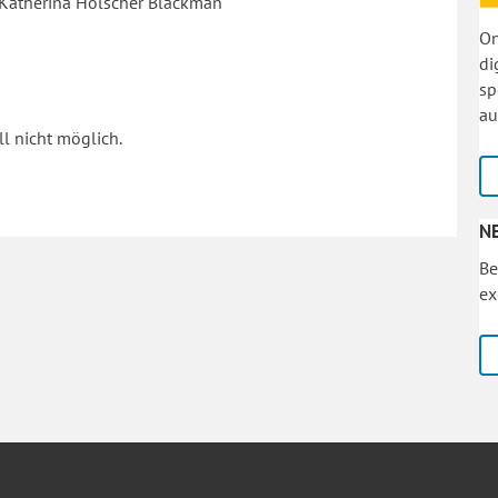
 Katherina Holscher Blackman
On
di
sp
au
l nicht möglich.
N
Be
ex