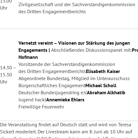
13.00
Zivilgesellschaft und der Sachverständigenkommission
Uhr
des Dritten Engagementberichts
Vernetzt vereint – Visionen zur Stärkung des jungen
Engagements |
Abschließendes Diskussionspanel mit:
Pro
Hofmann
Vorsitzende der Sachverständigenkommission
14.30 –
des Dritten Engagementberichts
Elisabeth Kaiser
15.30
Abgeordnete Bundestag, Mitglied im Unterausschuss
Uhr
Bürgerschaftliches Engagement
Michael Scholl
Deutscher Bundesjugendring e.V.
Abraham Alkhatib
Jugend hackt
Annemieke Ehlers
Freiwillige Feuerwehr
Die Veranstaltung findet auf Deutsch statt und wird von Teresa
Sickert moderiert. Der Livestream kann am 8. Juni ab 10 Uhr auf