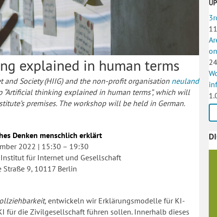
U
3r
11
Ar
on
king explained in human terms
24
Wo
t and Society (HIIG) and the non-profit organisation
neuland
in
Artificial thinking explained in human terms”, which will
1.
nstitute’s premises. The workshop will be held in German.
hes Denken menschlich erklärt
D
tember 2022 | 15:30 – 19:30
stitut für Internet und Gesellschaft
 Straße 9, 10117 Berlin
llziehbarkeit,
entwickeln wir Erklärungsmodelle für KI-
 für die Zivilgesellschaft führen sollen. Innerhalb dieses