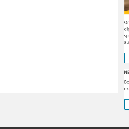
On
di
sp
au
N
Be
ex