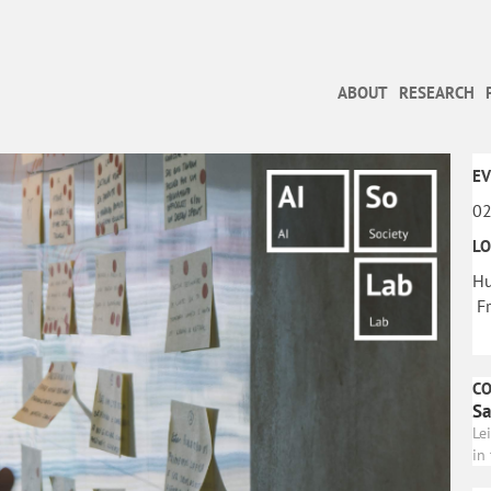
ABOUT
RESEARCH
EV
02
LO
Hu
Fr
C
Sa
Le
in