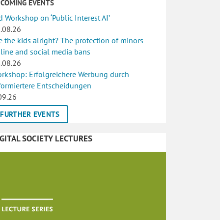
PCOMING EVENTS
d Workshop on ‘Public Interest AI’
.08.26
e the kids alright? The protection of minors
line and social media bans
.08.26
rkshop: Erfolgreichere Werbung durch
formiertere Entscheidungen
09.26
FURTHER EVENTS
IGITAL SOCIETY LECTURES