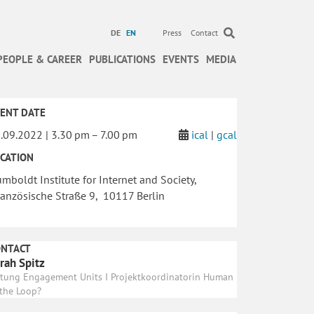
DE
EN
Press
Contact
PEOPLE & CAREER
PUBLICATIONS
EVENTS
MEDIA
ENT DATE
.09.2022 | 3.30 pm – 7.00 pm
ical
|
gcal
CATION
mboldt Institute for Internet and Society,
anzösische Straße 9, 10117 Berlin
ONTACT
rah Spitz
itung Engagement Units I Projektkoordinatorin Human
 the Loop?