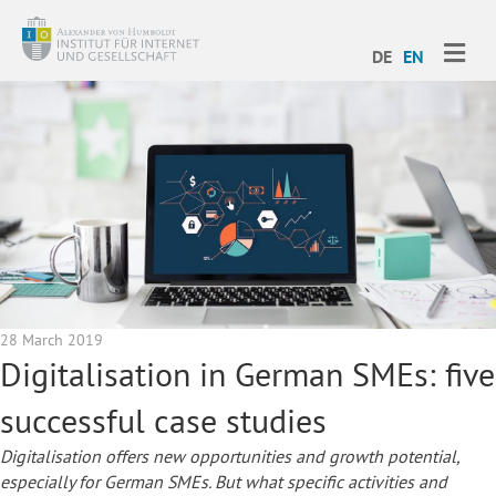
ME
DE
EN
28 March 2019
Digitalisation in German SMEs: five
successful case studies
Digitalisation offers new opportunities and growth potential,
especially for German SMEs. But what specific activities and