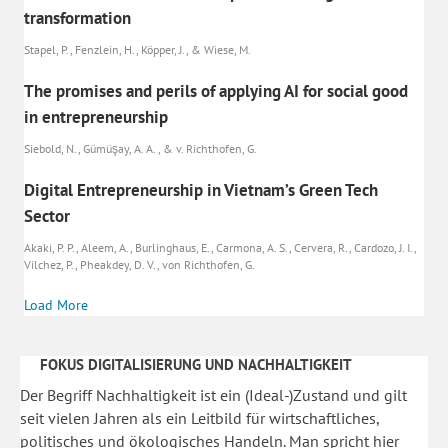
transformation
Stapel, P., Fenzlein, H., Köpper, J., & Wiese, M.
The promises and perils of applying AI for social good
in entrepreneurship
Siebold, N., Gümüşay, A. A. , & v. Richthofen, G.
Digital Entrepreneurship in Vietnam’s Green Tech
Sector
Akaki, P. P., Aleem, A., Burlinghaus, E., Carmona, A. S., Cervera, R., Cardozo, J. I.,
Vilchez, P., Pheakdey, D. V., von Richthofen, G.
Load More
FOKUS DIGITALISIERUNG UND NACHHALTIGKEIT
Der Begriff Nachhaltigkeit ist ein (Ideal-)Zustand und gilt
seit vielen Jahren als ein Leitbild für wirtschaftliches,
politisches und ökologisches Handeln. Man spricht hier