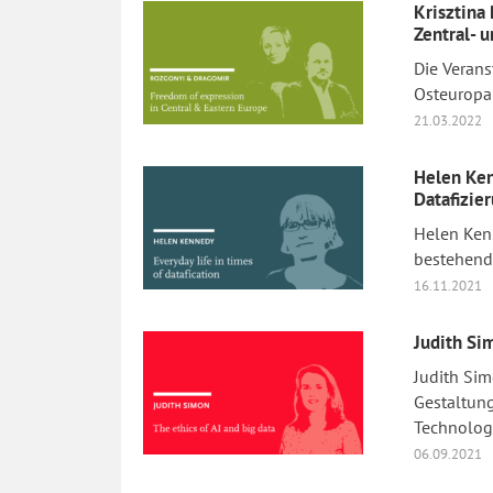
Krisztina
Zentral- 
Die Verans
Osteuropa 
21.03.2022
Helen Ken
Datafizie
Helen Ken
bestehend
16.11.2021
Judith Si
Judith Sim
Gestaltun
Technolog
06.09.2021