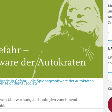
Ei
um
Au
Ge
N
Er
sp
ratie in Gefahr – die Spionagesoftware der Autokraten
nse of digital society
K
satz von Überwachungstechnologien zunehmend
bt.