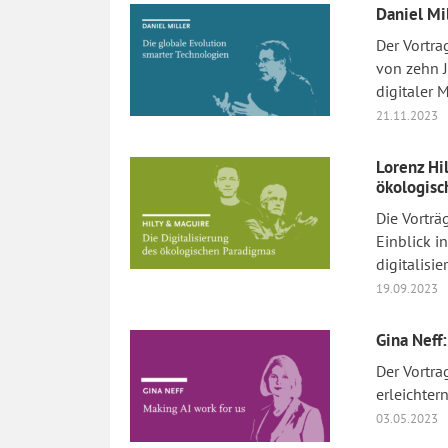
Daniel Mi
Der Vortra
von zehn 
digitaler 
21.11.2023
Lorenz Hi
ökologis
Die Vorträ
Einblick i
digitalisie
19.09.2023
Gina Neff:
Der Vortra
erleichter
03.05.2023