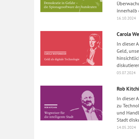
Überwachu
innerhalb 
16.10.2024
Carola We
In dieser 
Geld, uns
hinsichtli
diskutiere
03.07.2024
Rob Kitch
In dieser
zu Technol
und Handlu
Stadt disk
14.05.2024