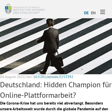
ME
DE
EN
04 August 2021| doi:
10.5281/zenodo.5153392
Deutschland: Hidden Champion für
Online-Plattformarbeit?
Die Corona-Krise hat uns bereits viel abverlangt. Besonders
unsere Arbeitswelt wurde durch die globale Pandemie auf den