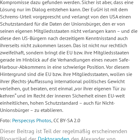
Kompromisse dazu gefunden werden. Sicher ist aber, dass eine
Lösung nur im Dialog entstehen kann. Der EuGH ist mit dem
Schrems-Urteil vorgeprescht und verlangt von den USA einen
Schutzstandard für die Daten der Unionsbürger, den er von
seinen eigenen Mitgliedsstaaten nicht verlangen kann – und die
diese den US-Bürgern nach derzeitigem Kenntnisstand auch
ihrerseits nicht zukommen lassen. Das ist nicht nur rechtlich
zweifelhaft, sondern bringt die EU bzw. ihre Mitgliedsstaaten
gerade im Hinblick auf die Verhandlungen eines neuen Safe-
Harbour-Abkommens in eine schwierige Position. Vor diesem
Hintergrund sind die EU bzw. ihre Mitgliedsstaaten, wollen sie
ihrer (Rechts-)Auffassung international politisches Gewicht
verleihen, gut beraten, erst einmal „vor ihrer eigenen Tür zu
kehren“ und im Recht der inneren Sicherheit einen EU-weit
einheitlichen, hohen Schutzstandard – auch für Nicht-
Unionsbürger – zu etablieren.
Foto:
Perspecsys Photos
, CC BY-SA 2.0
Dieser Beitrag ist Teil der regelmäßig erscheinenden
Blogartikel der
Doktoranden
des Alexander von