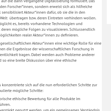
auf die dann vergangene Digitalisierung formuliert. Das
nden Forscher*innen, sondern erweist sich als hilfreiche
ensibilisiert Akteur*innen dafür, ob sie die in den
Welt übertragen bzw. deren Eintreten verhindern wollen.
öglicht es, bereits vorhandene Technologien und
deren mögliche Folgen zu visualisieren. Schlussendlich
öglichkeiten realer Akteur*innen zu definieren.
esellschaftlichen Akteur*innen eine wichtige Rolle für eine
nen die Ergebnisse der wissenschaftlichen Forschung in
fentlichkeit tragen. Dabei werden auch Probleme anderer
 so eine breite Diskussion über eine ethische
onzentrierte sich auf die nun erforderlichen Schritte zur
lierte mögliche Schritte:
rische ethische Bewertung für alle Produkte im
führen.
verstärkt genutzt werden, um ein gemeinsames Verständnis