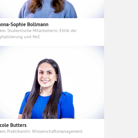
nna-Sophie Bollmann
em. Studentische Mitarbeiterin: Ethik der
gitalisierung und NoC
cole Butters
em. Praktikantin: Wissenschaftsmanagement