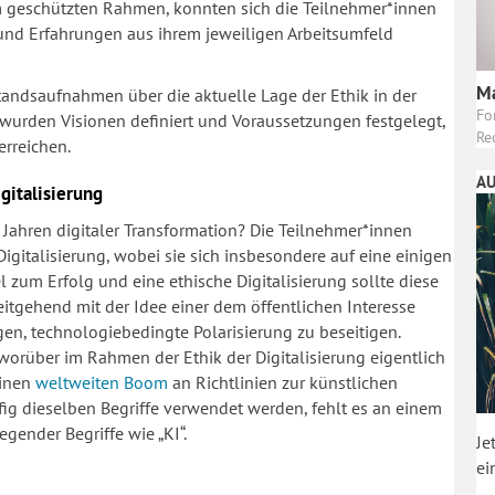
sem geschützten Rahmen, konnten sich die Teilnehmer*innen
und Erfahrungen aus ihrem jeweiligen Arbeitsumfeld
Ma
andsaufnahmen über die aktuelle Lage der Ethik in der
Fo
wurden Visionen definiert und Voraussetzungen festgelegt,
Re
erreichen.
AU
gitalisierung
Jahren digitaler Transformation? Die Teilnehmer*innen
 Digitalisierung, wobei sie sich insbesondere auf eine einigen
l zum Erfolg und eine ethische Digitalisierung sollte diese
eitgehend mit der Idee einer dem öffentlichen Interesse
gen, technologiebedingte Polarisierung zu beseitigen.
 worüber im Rahmen der Ethik der Digitalisierung eigentlich
einen
weltweiten Boom
an Richtlinien zur künstlichen
ufig dieselben Begriffe verwendet werden, fehlt es an einem
ender Begriffe wie „KI“.
Je
ei