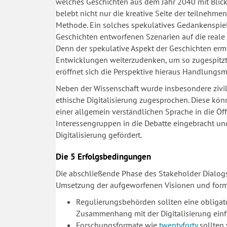
welches Geschichten aus dem Jahr 2040 mit Blick 
belebt nicht nur die kreative Seite der teilnehme
Methode. Ein solches spekulatives Gedankenspiel s
Geschichten entworfenen Szenarien auf die reale 
Denn der spekulative Aspekt der Geschichten erm
Entwicklungen weiterzudenken, um so zugespitzt 
eröffnet sich die Perspektive hieraus Handlungsm
Neben der Wissenschaft wurde insbesondere zivilg
ethische Digitalisierung zugesprochen. Diese kön
einer allgemein verständlichen Sprache in die Öf
Interessengruppen in die Debatte eingebracht und
Digitalisierung gefördert.
Die 5 Erfolgsbedingungen
Die abschließende Phase des Stakeholder Dialogs k
Umsetzung der aufgeworfenen Visionen und formu
Regulierungsbehörden sollten eine obligato
Zusammenhang mit der Digitalisierung ein
Forschungsformate wie
twentyforty
sollten 