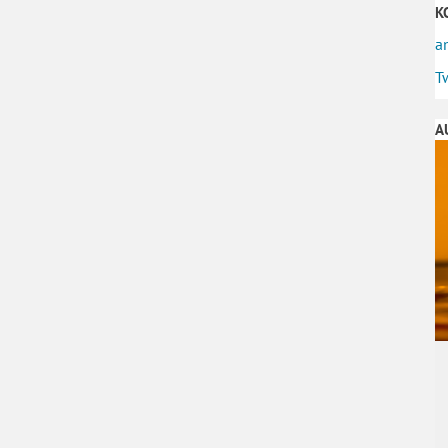
K
a
T
A