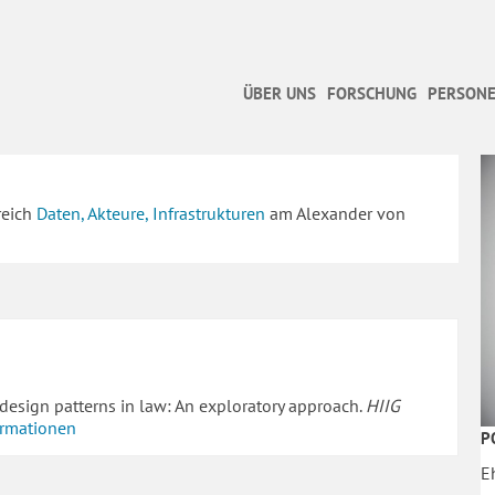
ÜBER UNS
FORSCHUNG
PERSONE
reich
Daten, Akteure, Infrastrukturen
am Alexander von
ng design patterns in law: An exploratory approach.
HIIG
ormationen
P
E