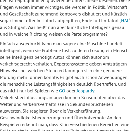
den Parteiprogrammen gravierende Unterschiede bestehen. Diese
Fragen werden immer wichtiger, sie werden in Politik, Wirtschaft
und Gesellschaft zunehmend kontrovers diskutiert und kürzlich
sogar immer öfter im Tatort aufgegriffen, Ende Juli im Tatort „
HAL
“
aus Stuttgart. Was heißt nun aber künstliche Intelligenz genau
und in welche Richtung weisen die Parteiprogramme?
Einfach ausgedrückt kann man sagen: eine Maschine handelt
intelligent, wenn sie Probleme löst, zu deren Lösung ein Mensch
seine Intelligenz benötigt. Autos können sich autonom
verkehrsgerecht verhalten, Expertensysteme geben Amtsträgern
Hinweise, bei welchen Steuererklärungen sich eine genauere
Prüfung mehr lohnen könnte. Es gibt auch schon Anwendungen,
die menschliche Leistungsfähigkeiten deutlich übertreffen, und
das nicht nur bei Spielen wie
GO
oder
Jeopardy
:
Verkehrsbeeinflussungsanlagen können Sensordaten über das
Wetter und Verkehrsverhältnisse in Sekundenbruchteilen
auswerten. Sie reagieren über die Verkehrsführung,
Geschwindigkeitsbegrenzungen und Überholverbote. An den
Beispielen erkennt man, dass KI in verschiedenen Bereichen eine