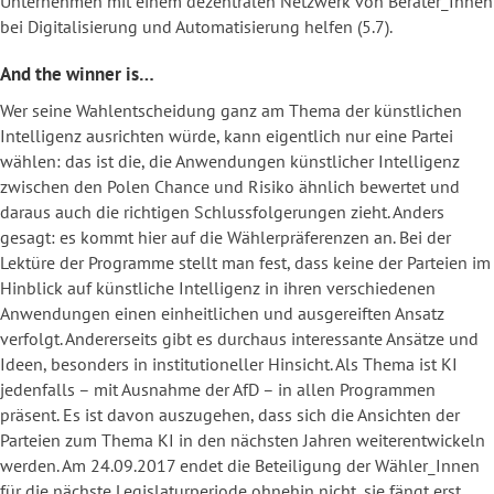
Unternehmen mit einem dezentralen Netzwerk von Berater_Innen
bei Digitalisierung und Automatisierung helfen (5.7).
And the winner is…
Wer seine Wahlentscheidung ganz am Thema der künstlichen
Intelligenz ausrichten würde, kann eigentlich nur eine Partei
wählen: das ist die, die Anwendungen künstlicher Intelligenz
zwischen den Polen Chance und Risiko ähnlich bewertet und
daraus auch die richtigen Schlussfolgerungen zieht. Anders
gesagt: es kommt hier auf die Wählerpräferenzen an. Bei der
Lektüre der Programme stellt man fest, dass keine der Parteien im
Hinblick auf künstliche Intelligenz in ihren verschiedenen
Anwendungen einen einheitlichen und ausgereiften Ansatz
verfolgt.
Andererseits gibt es durchaus interessante Ansätze und
Ideen, besonders in institutioneller Hinsicht.
Als Thema ist KI
jedenfalls – mit Ausnahme der AfD – in allen Programmen
präsent. Es ist davon auszugehen, dass sich die Ansichten der
Parteien zum Thema KI in den nächsten Jahren weiterentwickeln
werden. Am 24.09.2017 endet die Beteiligung der Wähler_Innen
für die nächste Legislaturperiode ohnehin nicht, sie fängt erst