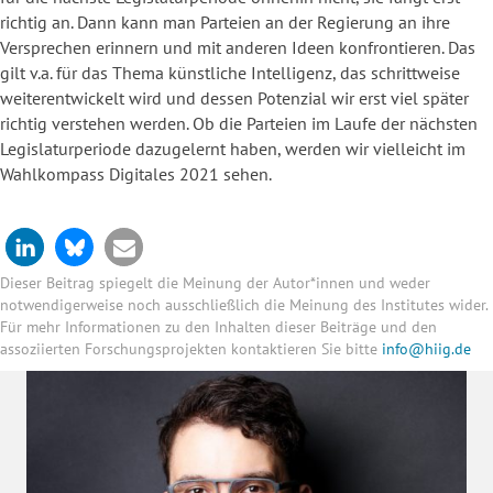
richtig an. Dann kann man Parteien an der Regierung an ihre
Versprechen erinnern und mit anderen Ideen konfrontieren. Das
gilt v.a. für das Thema künstliche Intelligenz, das schrittweise
weiterentwickelt wird und dessen Potenzial wir erst viel später
richtig verstehen werden. Ob die Parteien im Laufe der nächsten
Legislaturperiode dazugelernt haben, werden wir vielleicht im
Wahlkompass Digitales 2021 sehen.
Dieser Beitrag spiegelt die Meinung der Autor*innen und weder
notwendigerweise noch ausschließlich die Meinung des Institutes wider.
Für mehr Informationen zu den Inhalten dieser Beiträge und den
assoziierten Forschungsprojekten kontaktieren Sie bitte
info@hiig.de