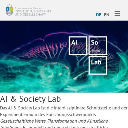
ME
DE
EN
AI & Society Lab
Das AI & Society Lab ist die interdisziplinäre Schnittstelle und der
Experimentierraum des Forschungsschwerpunkts
Gesellschaftliche Werte, Transformation und Künstliche
Intelligenz
. Es bündelt und übersetzt wissenschaftliche